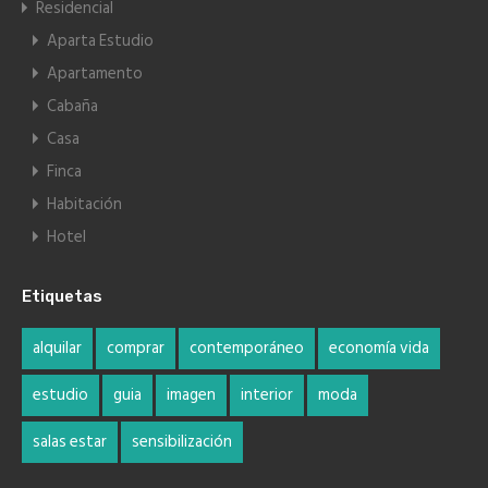
Residencial
Aparta Estudio
Apartamento
Cabaña
Casa
Finca
Habitación
Hotel
Etiquetas
alquilar
comprar
contemporáneo
economía vida
estudio
guia
imagen
interior
moda
salas estar
sensibilización