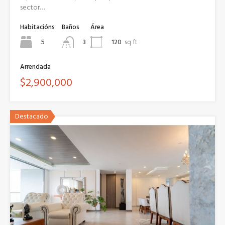
sector…
Habitacións
Baños
Área
5
120
sq ft
3
Arrendada
$2,900,000
Destacado