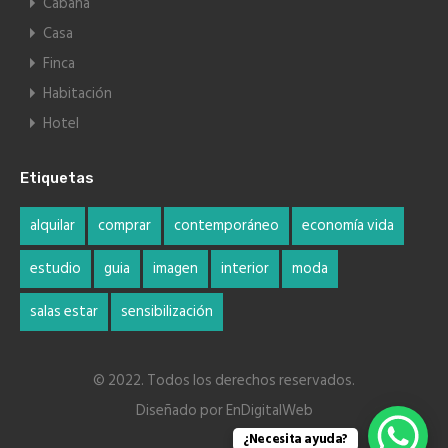
Cabaña
Casa
Finca
Habitación
Hotel
Etiquetas
alquilar
comprar
contemporáneo
economía vida
estudio
guia
imagen
interior
moda
salas estar
sensibilización
© 2022. Todos los derechos reservados.
Diseñado por
EnDigitalWeb
¿Necesita ayuda?