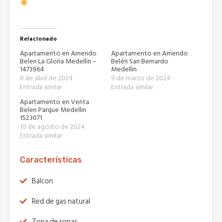
Relacionado
Apartamento en Arriendo
Apartamento en Arriendo
Belen La Gloria Medellin –
Belén San Bernardo
1473964
Medellin
8 de abril de 2024
9 de marzo de 2024
Entrada similar
Entrada similar
Apartamento en Venta
Belen Parque Medellin
1523071
10 de agosto de 2024
Entrada similar
Características
Balcon
Red de gas natural
Zona de ropas