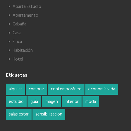
Aparta Estudio
Apartamento
Cabaña
Casa
Finca
Habitación
Hotel
Etiquetas
alquilar
comprar
contemporáneo
economía vida
estudio
guia
imagen
interior
moda
salas estar
sensibilización