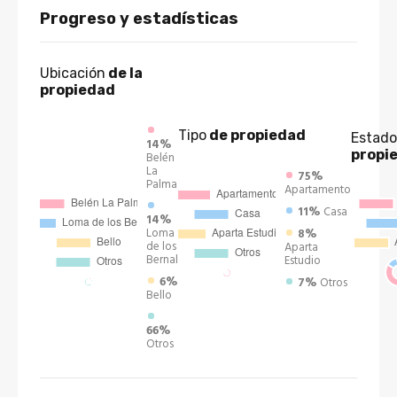
Progreso y estadísticas
Ubicación
de la
propiedad
Tipo
de propiedad
Estado
14%
propi
Belén
La
75%
Palma
Apartamento
11%
Casa
14%
Loma
8%
de los
Aparta
Bernal
Estudio
6%
7%
Otros
Bello
66%
Otros