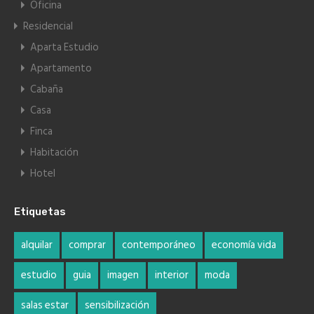
Oficina
Residencial
Aparta Estudio
Apartamento
Cabaña
Casa
Finca
Habitación
Hotel
Etiquetas
alquilar
comprar
contemporáneo
economía vida
estudio
guia
imagen
interior
moda
salas estar
sensibilización