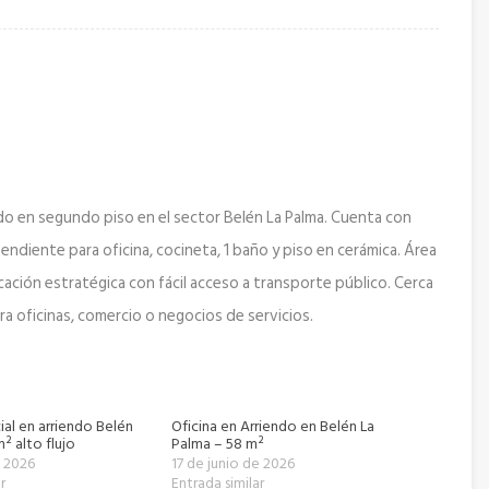
do en segundo piso en el sector Belén La Palma. Cuenta con
pendiente para oficina, cocineta, 1 baño y piso en cerámica. Área
cación estratégica con fácil acceso a transporte público. Cerca
ra oficinas, comercio o negocios de servicios.
al en arriendo Belén
Oficina en Arriendo en Belén La
² alto flujo
Palma – 58 m²
e 2026
17 de junio de 2026
r
Entrada similar