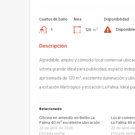
Cuartos de baño
Área
Disponibilidad
Disponible
1
120
m²
Descripción
Agradable, amplio y cómodo local comercial ubica
vitrina grande ideal para publicidad, espacio inde
aproximada de 120 m², excelente iluminación y ubi
a estación Metroplús y estación La Palma. Ideal pa
Relacionado
Oficina en arriendo en Belén La
Local comerci
Palma 40 m² excelente ubicación
La Palma 40 m
22 de abril de 2026
22 de abril d
Entrada similar
Entrada simila