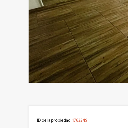
Previous
ID de la propiedad:
1763249