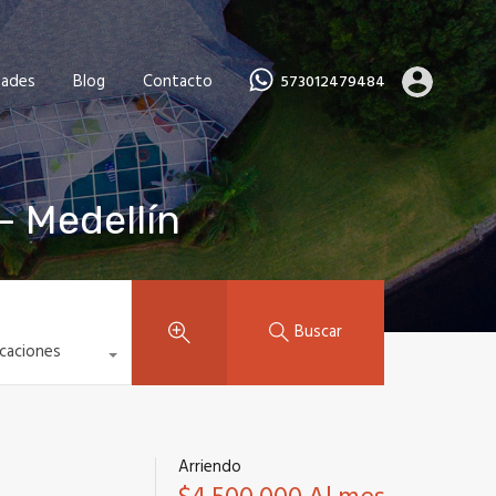
dades
Blog
Contacto
573012479484
– Medellín
Buscar
icaciones
Arriendo