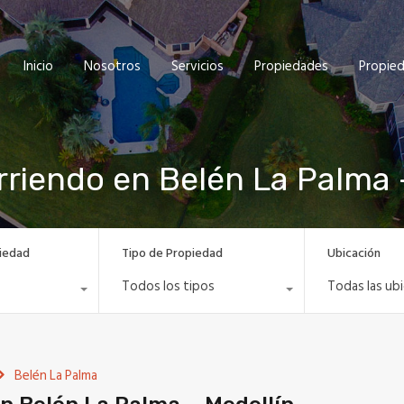
Inicio
Nosotros
Servicios
Propiedades
Propie
rriendo en Belén La Palma 
iedad
Tipo de Propiedad
Ubicación
Todos los tipos
Todas las ub
Belén La Palma