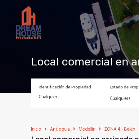
Local comercial en a
Identificación de Propiedad
Estado de Prop
Cualquiera
Inicio
Antioquia
Medellin
ZONA 4 - Belén