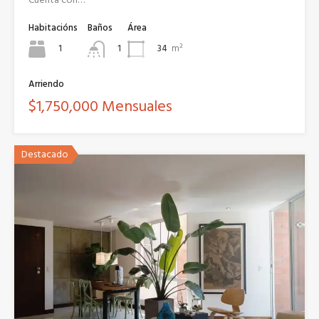
Habitacións
Baños
Área
1
34
m²
1
Arriendo
$1,750,000 Mensuales
Destacado