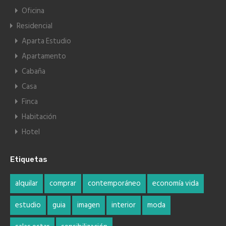
Oficina
Residencial
Aparta Estudio
Apartamento
Cabaña
Casa
Finca
Habitación
Hotel
Etiquetas
alquilar
comprar
contemporáneo
economía vida
estudio
guia
imagen
interior
moda