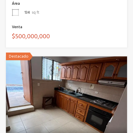
Área
134
sq ft
Venta
$500,000,000
Destacado