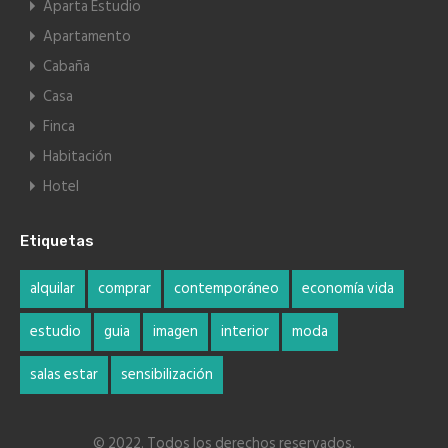
Aparta Estudio
Apartamento
Cabaña
Casa
Finca
Habitación
Hotel
Etiquetas
alquilar
comprar
contemporáneo
economía vida
estudio
guia
imagen
interior
moda
salas estar
sensibilización
© 2022. Todos los derechos reservados.