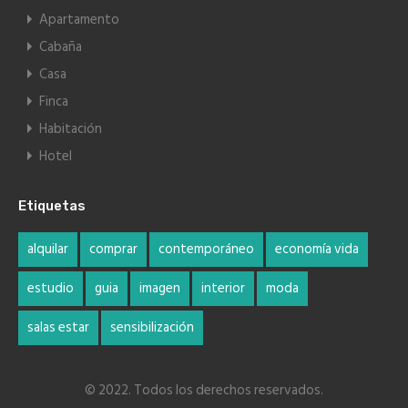
Apartamento
Cabaña
Casa
Finca
Habitación
Hotel
Etiquetas
alquilar
comprar
contemporáneo
economía vida
estudio
guia
imagen
interior
moda
salas estar
sensibilización
© 2022. Todos los derechos reservados.