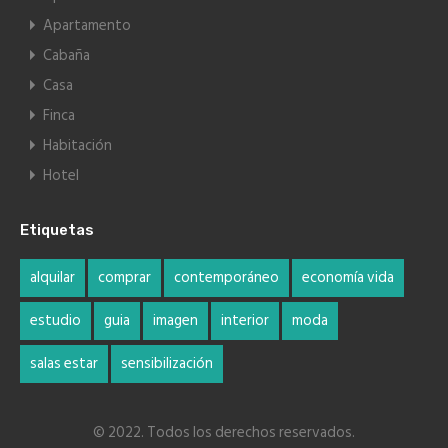
Apartamento
Cabaña
Casa
Finca
Habitación
Hotel
Etiquetas
alquilar
comprar
contemporáneo
economía vida
estudio
guia
imagen
interior
moda
salas estar
sensibilización
© 2022. Todos los derechos reservados.