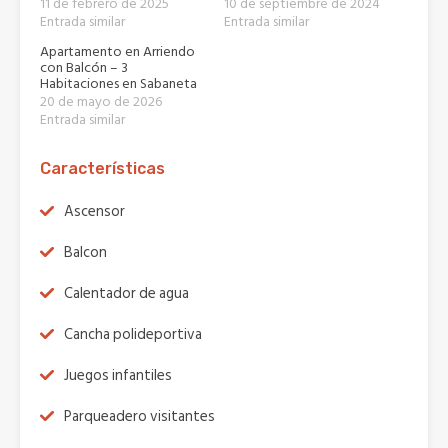
11 de febrero de 2025
10 de septiembre de 2024
Entrada similar
Entrada similar
Apartamento en Arriendo
con Balcón – 3
Habitaciones en Sabaneta
20 de mayo de 2026
Entrada similar
Características
Ascensor
Balcon
Calentador de agua
Cancha polideportiva
Juegos infantiles
Parqueadero visitantes