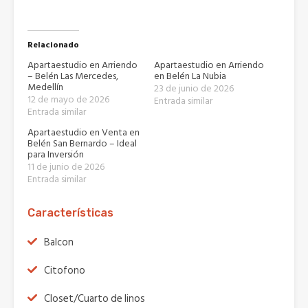
Relacionado
Apartaestudio en Arriendo
Apartaestudio en Arriendo
– Belén Las Mercedes,
en Belén La Nubia
Medellín
23 de junio de 2026
12 de mayo de 2026
Entrada similar
Entrada similar
Apartaestudio en Venta en
Belén San Bernardo – Ideal
para Inversión
11 de junio de 2026
Entrada similar
Características
Balcon
Citofono
Closet/Cuarto de linos