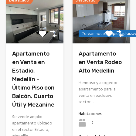
Destacado
Destacado
#dreamhousepropiedadraiz.v
Apartamento
Apartamento
en Venta en
en Venta Rodeo
Estadio,
Alto Medellin
Medellín –
Hermoso y acogedor
Último Piso con
apartamento para la
venta en exclusivo
Balcón, Cuarto
sector…
Útil y Mezanine
Habitaciones
Se vende amplio
2
apartamento ubicado
en el sector Estadio,
Medellín,…