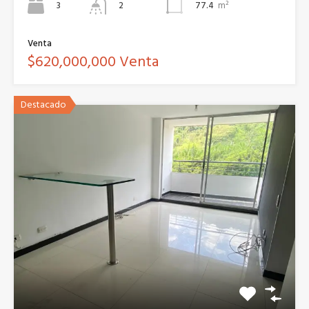
3
77.4
m²
2
Venta
$620,000,000 Venta
Destacado