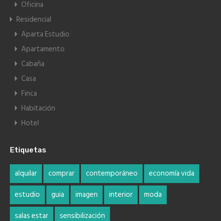
Oficina
Residencial
Aparta Estudio
Apartamento
Cabaña
Casa
Finca
Habitación
Hotel
Etiquetas
alquilar
comprar
contemporáneo
economía vida
estudio
guia
imagen
interior
moda
salas estar
sensibilización