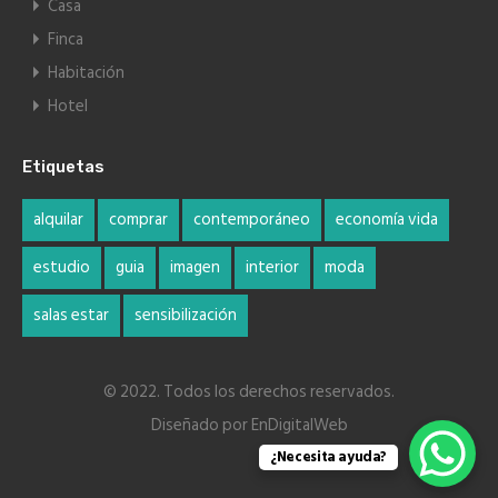
Casa
Finca
Habitación
Hotel
Etiquetas
alquilar
comprar
contemporáneo
economía vida
estudio
guia
imagen
interior
moda
salas estar
sensibilización
© 2022. Todos los derechos reservados.
Diseñado por
EnDigitalWeb
¿Necesita ayuda?