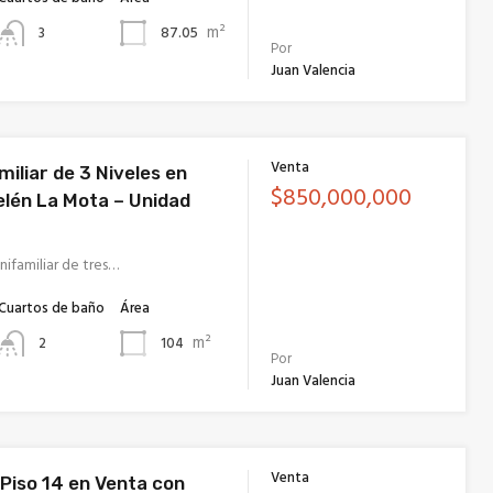
m²
87.05
3
Por
Juan Valencia
Venta
iliar de 3 Niveles en
$850,000,000
elén La Mota – Unidad
ifamiliar de tres…
Cuartos de baño
Área
m²
104
2
Por
Juan Valencia
Venta
Piso 14 en Venta con