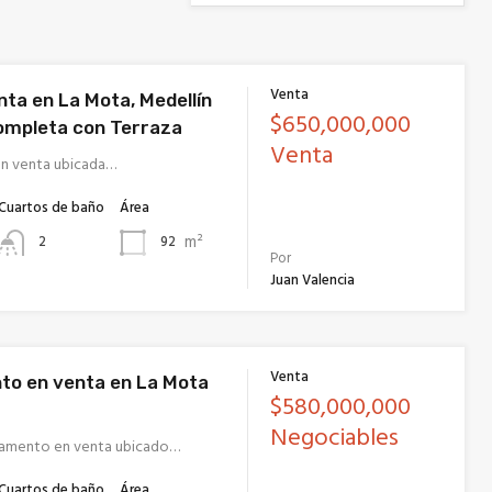
Venta
nta en La Mota, Medellín
$650,000,000
ompleta con Terraza
Venta
en venta ubicada…
Cuartos de baño
Área
m²
92
2
Por
Juan Valencia
Venta
o en venta en La Mota
$580,000,000
Negociables
amento en venta ubicado…
Cuartos de baño
Área