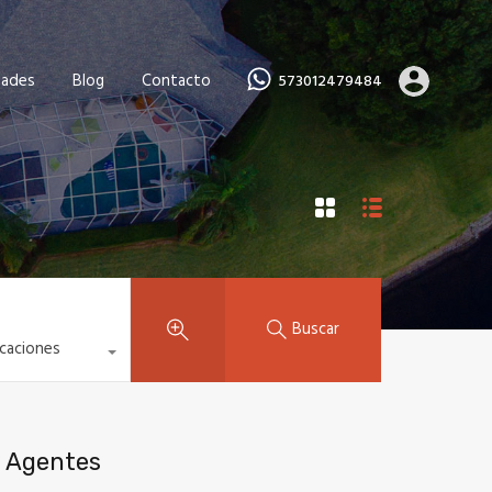
dades
Blog
Contacto
573012479484
Buscar
icaciones
Agentes