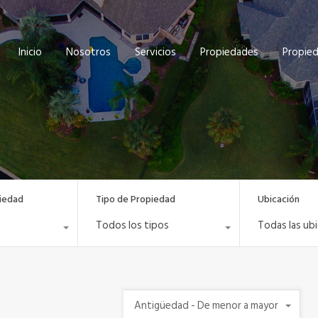
Inicio
Nosotros
Servicios
Propiedades
Propie
iedad
Tipo de Propiedad
Ubicación
Todos los tipos
Todas las ub
Antigüedad - De menor a mayor