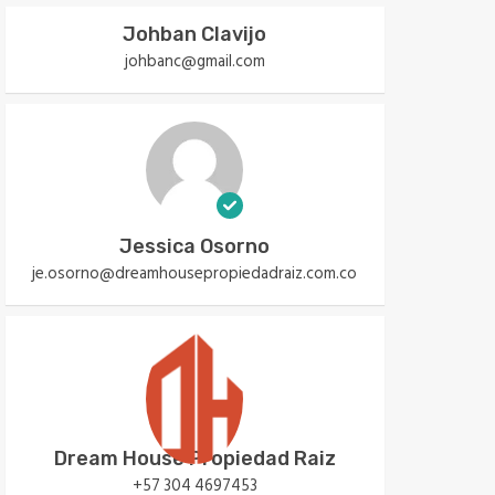
Johban Clavijo
johbanc@gmail.com
Jessica Osorno
je.osorno@dreamhousepropiedadraiz.com.co
Dream House Propiedad Raiz
+57 304 4697453