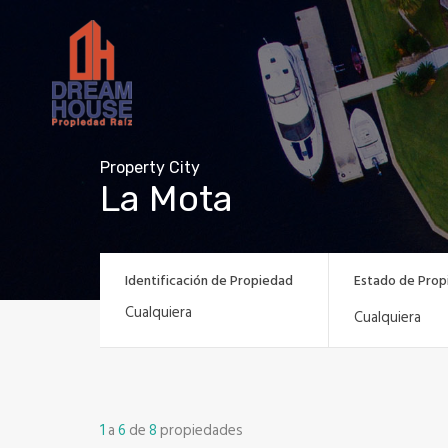
Property City
La Mota
Identificación de Propiedad
Estado de Prop
Cualquiera
1
a
6
de
8
propiedades