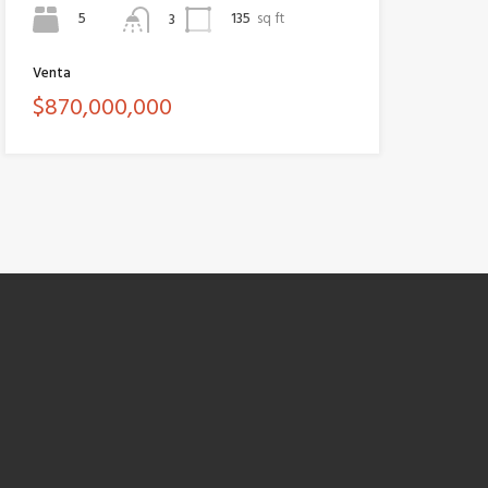
5
135
sq ft
3
Venta
$870,000,000