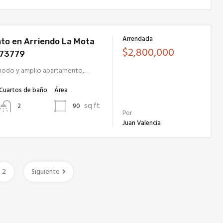
Arrendada
o en Arriendo La Mota
$2,800,000
473779
modo y amplio apartamento,…
Cuartos de baño
Área
sq ft
90
2
Por
Juan Valencia
2
Siguiente