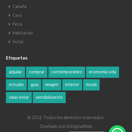
Cabaña
Casa
Finca
Habitación
Hotel
Etiquetas
alquilar
comprar
contemporáneo
economía vida
estudio
guia
imagen
interior
moda
salas estar
sensibilización
© 2022. Todos los derechos reservados.
Diseñado por
EnDigitalWeb