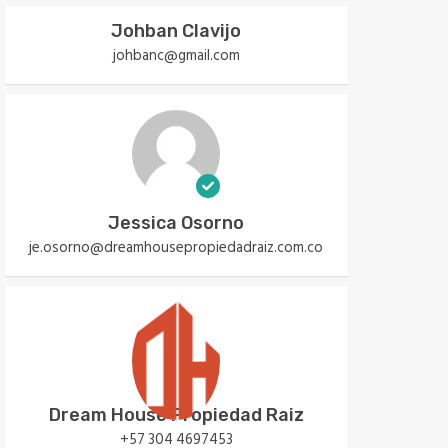
Johban Clavijo
johbanc@gmail.com
Jessica Osorno
je.osorno@dreamhousepropiedadraiz.com.co
Dream House Propiedad Raiz
+57 304 4697453