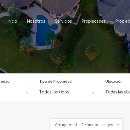
Inicio
Nosotros
Servicios
Propiedades
Propie
iedad
Tipo de Propiedad
Ubicación
Todos los tipos
Todas las ub
Antigüedad - De menor a mayor