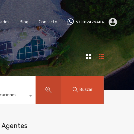
dades
Blog
Contacto
573012479484
Buscar
icaciones
Agentes