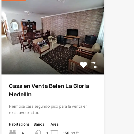
Casa en Venta Belen La Gloria
Medellin
Hermosa casa segundo piso para la venta en
exclusivo sector…
Habitacións
Baños
Área
4
160
sq ft
1