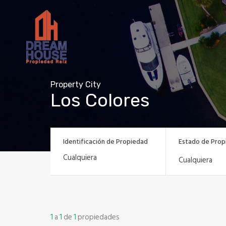
Property City
Los Colores
Identificación de Propiedad
Estado de Prop
Cualquiera
1
a
1
de
1
propiedades