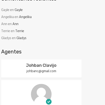
Gayle
en
Gayle
Angelika
en
Angelika
Ann
en
Ann
Terrie
en
Terrie
Gladys
en
Gladys
Agentes
Johban Clavijo
johbanc@gmail.com