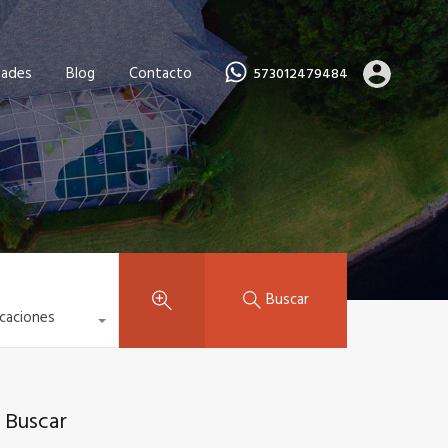
dades
Blog
Contacto
573012479484
Buscar
icaciones
Buscar