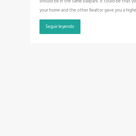
should be in the same ballpark. It could be that 
your home and the other Realtor gave you a hig
Seguir leyendo