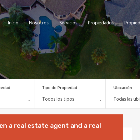
Inicio
Nosotros
Servicios
Propiedades
Propie
iedad
Tipo de Propiedad
Ubicación
Todos los tipos
Todas las ub
n a real estate agent and a real