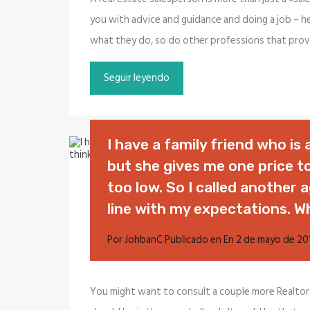
you with advice and guidance and doing a job – hel
what they do, so do other professions that prov
Seguir leyendo
I have a family friend who is a
but she gives me one price to 
too low. So I called another
line with my expectations. W
Por
JohbanC
Publicado en En
2 de mayo de 20
You might want to consult a couple more Realtor