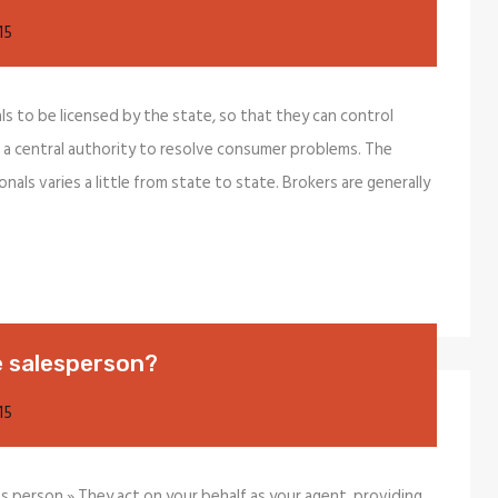
15
ls to be licensed by the state, so that they can control
a central authority to resolve consumer problems. The
nals varies a little from state to state. Brokers are generally
te salesperson?
15
es person.» They act on your behalf as your agent, providing