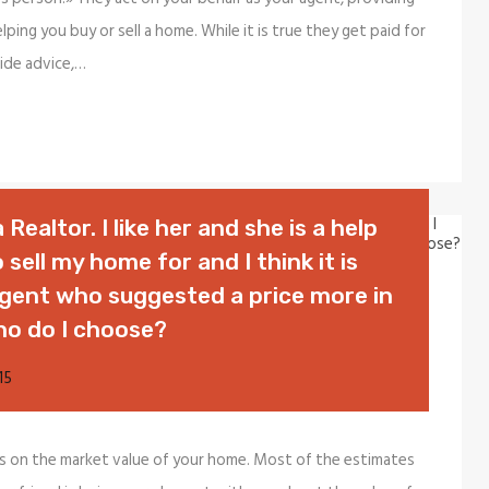
ping you buy or sell a home. While it is true they get paid for
ide advice,…
 Realtor. I like her and she is a help
sell my home for and I think it is
 agent who suggested a price more in
ho do I choose?
15
s on the market value of your home. Most of the estimates