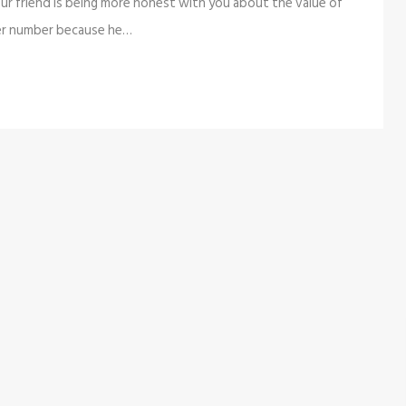
your friend is being more honest with you about the value of
her number because he…