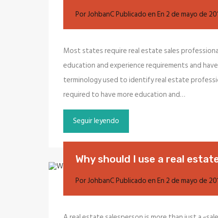
Por
JohbanC
Publicado en En
2 de mayo de 20
Most states require real estate sales professiona
education and experience requirements and have 
terminology used to identify real estate professio
required to have more education and…
Seguir leyendo
Why should I use a real esta
Por
JohbanC
Publicado en En
2 de mayo de 20
A real estate salesperson is more than just a «sal