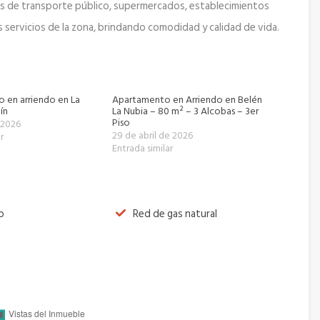
tas de transporte público, supermercados, establecimientos
s servicios de la zona, brindando comodidad y calidad de vida.
o en arriendo en La
Apartamento en Arriendo en Belén
ín
La Nubia – 80 m² – 3 Alcobas – 3er
Piso
 2026
29 de abril de 2026
r
Entrada similar
o
Red de gas natural