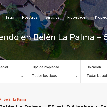
Inicio
Nosotros
Servicios
Propiedades
Propie
endo en Belén La Palma – 5
iedad
Tipo de Propiedad
Ubicación
Todos los tipos
Todas las ub
Belén La Palma