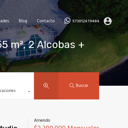
dades
Blog
Contacto
573012479484
5 m², 2 Alcobas +
Buscar
icaciones
Arriendo