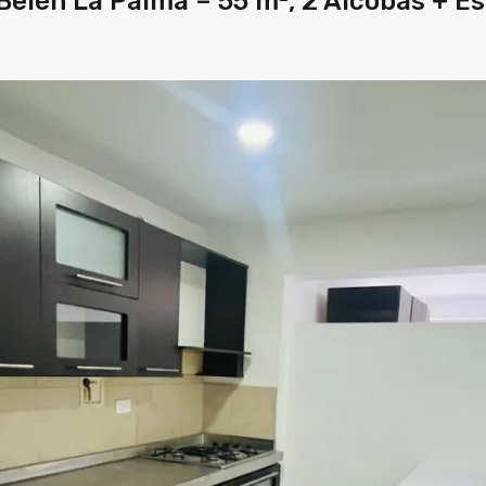
elén La Palma – 55 m², 2 Alcobas + Es