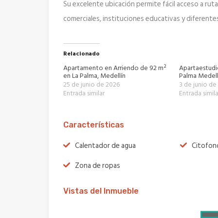
Su excelente ubicación permite fácil acceso a ru
comerciales, instituciones educativas y diferente
Relacionado
Apartamento en Arriendo de 92 m²
Apartaestudi
en La Palma, Medellín
Palma Medell
25 de junio de 2026
3 de junio de
Entrada similar
Entrada simila
Características
Calentador de agua
Citofon
Zona de ropas
Vistas del Inmueble