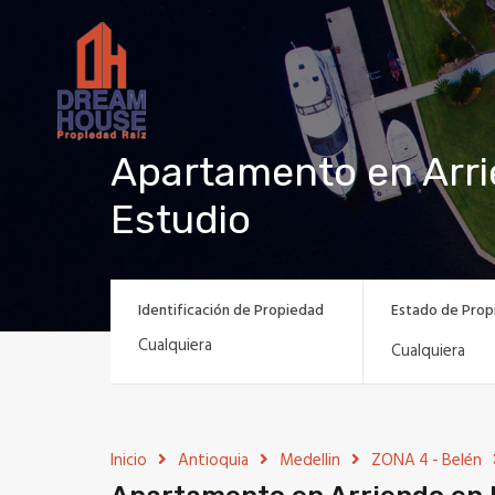
Apartamento en Arri
Estudio
Identificación de Propiedad
Estado de Prop
Cualquiera
Inicio
Antioquia
Medellin
ZONA 4 - Belén