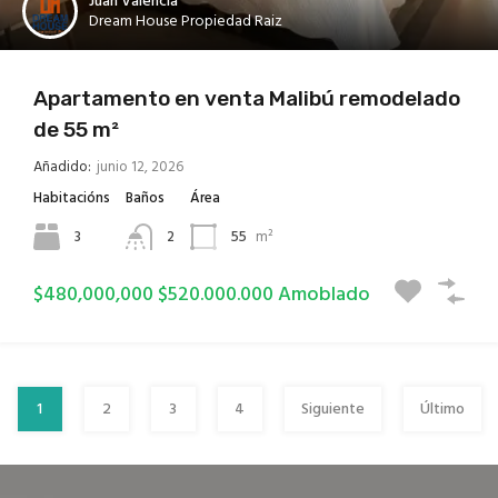
Juan Valencia
Dream House Propiedad Raiz
Apartamento en venta Malibú remodelado
de 55 m²
Añadido:
junio 12, 2026
Habitacións
Baños
Área
3
2
55
m²
$480,000,000 $520.000.000 Amoblado
1
2
3
4
Siguiente
Último