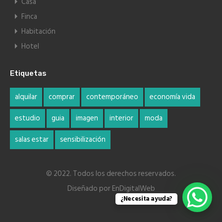
Casa
Finca
Habitación
Hotel
Etiquetas
alquilar
comprar
contemporáneo
economía vida
estudio
guia
imagen
interior
moda
salas estar
sensibilización
© 2022. Todos los derechos reservados.
Diseñado por
EnDigitalWeb
¿Necesita ayuda?