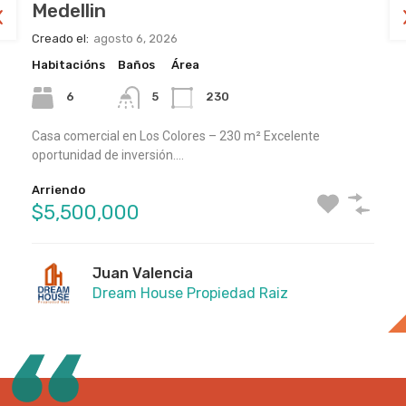
Medellin
Medellin
Medellin
Creado el:
Creado el:
Creado el:
agosto 6, 2026
julio 17, 2026
julio 17, 2026
Habitacións
Habitacións
Habitacións
Baños
Baños
Baños
Área
Área
Área
6
2
4
5
2
3
230
134
51
sq ft
Casa comercial en Los Colores – 230 m² Excelente
EN ARRIENDO: Exclusivo Apto en Laureles (Santa Teresita).
Apartamento Amplio en Arriendo – Belén Rosales!Si buscas
oportunidad de inversión.…
Vive en uno de…
comodidad, amplitud y una…
Arriendo
Arriendo
Arriendo
$5,500,000
$4,500,000
$3,500,000
Juan Valencia
Juan Valencia
Juan Valencia
Dream House Propiedad Raiz
Dream House Propiedad Raiz
Dream House Propiedad Raiz