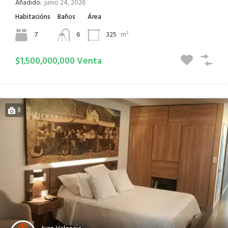
Añadido:
junio 24, 2026
Habitacións
Baños
Área
7
6
325
m²
$1,500,000,000 Venta
8